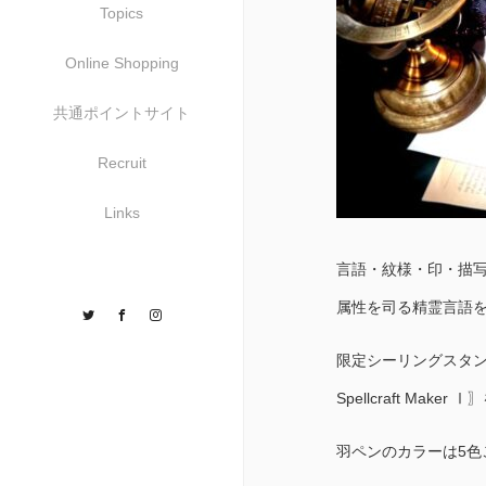
Topics
Online Shopping
共通ポイントサイト
Recruit
Links
言語・紋様・印・描
属性を司る精霊言語を
Twitter
Facebook
Instagram
限定シーリングスタンプ「
Spellcraft Mak
羽ペンのカラーは5色