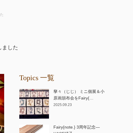
した
リースしました
Topics 一覧
孳々（じじ） ミニ個展＆小
原画頒布会をFairy{…
2025.09.23
Fairy{note.} 3周年記念—