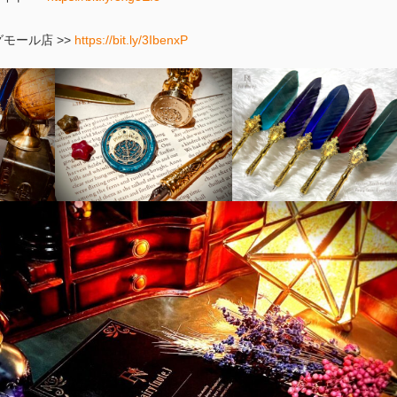
グモール店 >>
https://bit.ly/3IbenxP