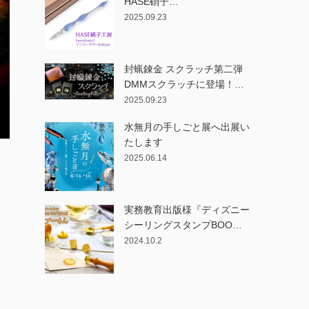
HASE硝子…
2025.09.23
封蝋錬金 スクラッチ第二弾
DMMスクラッチに登場！…
2025.09.23
水無月の手しごと展へ出展い
たします
2025.06.14
実務教育出版様『ディズニー
シーリングスタンプBOO…
2024.10.2