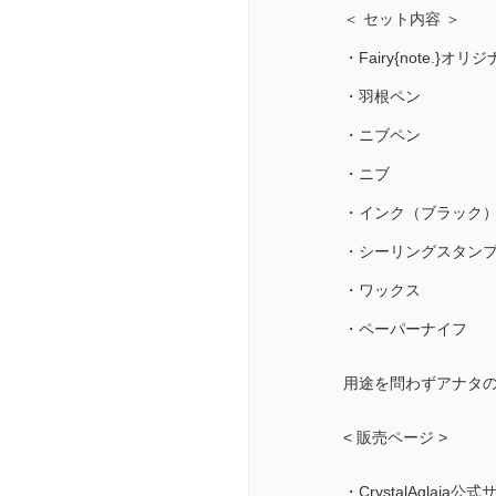
＜ セット内容 ＞
・Fairy{note
・羽根ペン
・ニブペン
・ニブ
・インク（ブラック
・シーリングスタン
・ワックス
・ペーパーナイフ
用途を問わずアナタ
< 販売ページ >
・CrystalAglaia公