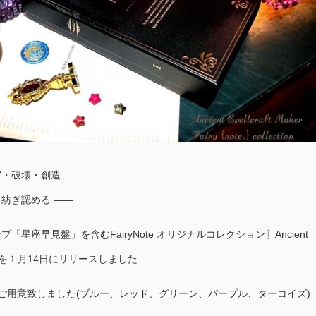
写・破壊・創造
紡ぎ認める ――
星座早見盤」を含むFairyNote オリジナルコレクション〖Ancient
er Ⅰ〗を１月14日にリリースしました
ご用意致しました(ブルー、レッド、グリーン、パープル、ターコイズ)