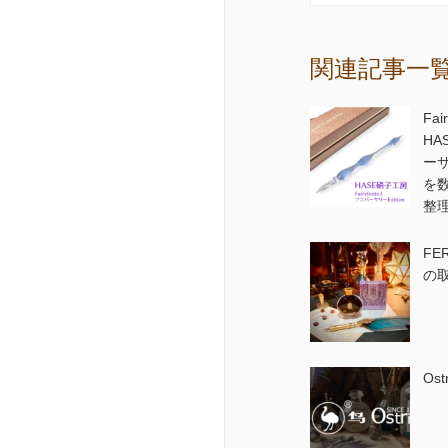
関連記事一
Fai
H
ー
を
整
FE
の
Os