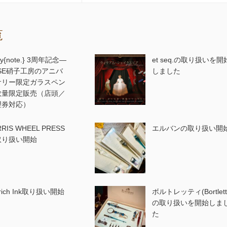
覧
ry{note.} 3周年記念—
et seq.の取り扱いを開
ASE硝子工房のアニバ
しました
サリー限定ガラスペン
数量限定販売（店頭／
理券対応）
RRIS WHEEL PRESS
エルバンの取り扱い開
取り扱い開始
trich Ink取り扱い開始
ボルトレッティ(Bortletti
の取り扱いを開始しま
た