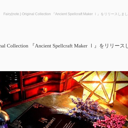
Fairy{note.} Original Collection 『Ancient Spellcraft Maker Ⅰ』をリリースしま
riginal Collection 『Ancient Spellcraft Maker Ⅰ』をリ