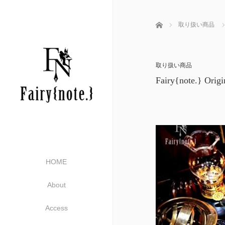
ホーム
取り扱い商品
取り扱い商品
Fairy{note.} O
HOME
About
Access