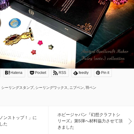
Hatena
Pocket
RSS
feedly
Pin it
シーリングスタンプ
,
シーリングワックス
,
ニブペン
,
羽ペン
ホビージャパン『幻想クラフトシ
ノンストップ！」に
リーズ』第5弾へ材料協力させて頂
した
きました