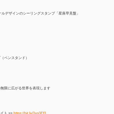
.}オリジナルデザインのシーリングスタンプ「星座早見盤」
）
プ（ペンスタンド）
の無限に広がる世界を表現します
式サイト >>
https://bit.ly/3xg3Ef3