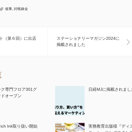
催事
,
封蝋錬金
ト（第６回）に出店
ステーショナリーマガジン2024に
掲載されました
覧
ンク専門フロア301グ
日経MJに掲載されまし
ンドオープン
trich Ink取り扱い開始
実務教育出版様『ディ