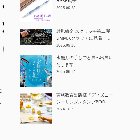
HASE硝子…
2025.09.23
封蝋錬金 スクラッチ第二弾
DMMスクラッチに登場！…
2025.09.23
水無月の手しごと展へ出展い
たします
2025.06.14
忘
実務教育出版様『ディズニー
、
シーリングスタンプBOO…
2024.10.2