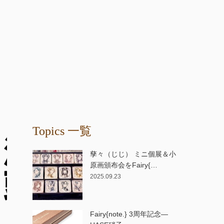
Topics 一覧
孳々（じじ） ミニ個展＆小
原画頒布会をFairy{…
2025.09.23
Fairy{note.} 3周年記念—