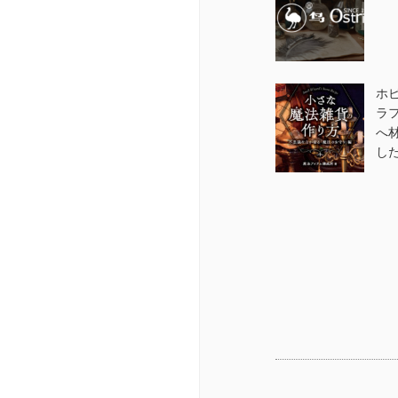
ホ
ラ
へ
し